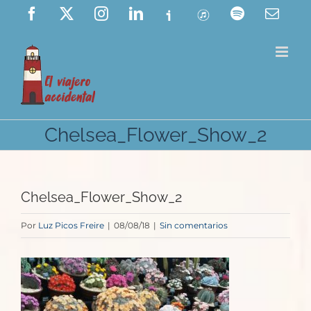
Saltar
Facebook
X
Instagram
LinkedIn
Ivoox
ITunes
Spotify
Corre
elect
al
contenido
Chelsea_Flower_Show_2
Chelsea_Flower_Show_2
Por
Luz Picos Freire
|
08/08/18
|
Sin comentarios