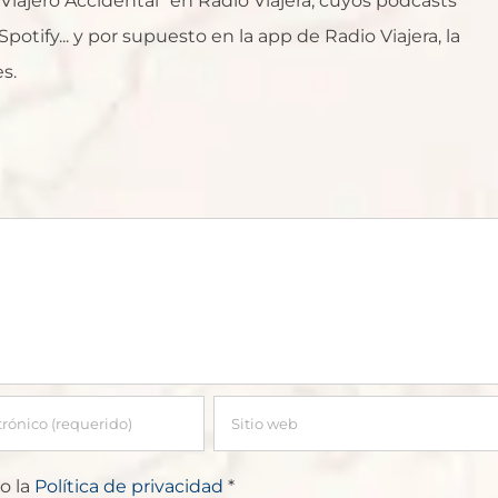
l Viajero Accidental" en Radio Viajera, cuyos podcasts
otify... y por supuesto en la app de Radio Viajera, la
s.
o la
Política de privacidad
*