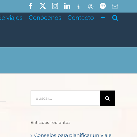
Facebook
X
Instagram
LinkedIn
Ivoox
ITunes
Spotify
Correo
electró
de viajes
Conócenos
Contacto
Buscar:
Entradas recientes
Consejos para planificar un viaje