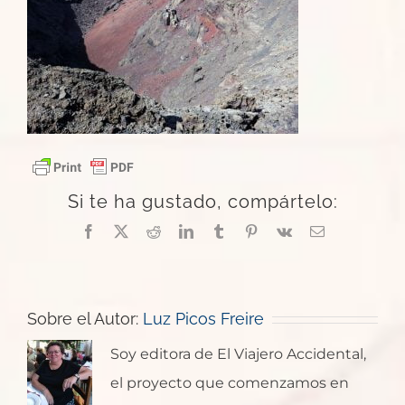
Si te ha gustado, compártelo:
Facebook
X
Reddit
LinkedIn
Tumblr
Pinterest
Vk
Correo
electrónico
Sobre el Autor:
Luz Picos Freire
Soy editora de El Viajero Accidental,
el proyecto que comenzamos en