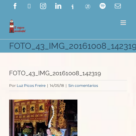
Saltar
Facebook
X
Instagram
LinkedIn
Ivoox
ITunes
Spotify
Corre
electr
al
contenido
FOTO_43_IMG_20161008_14231
FOTO_43_IMG_20161008_142319
Por
Luz Picos Freire
|
14/05/18
|
Sin comentarios