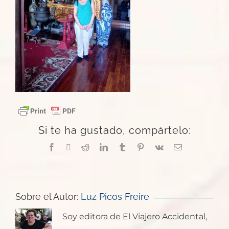
Si te ha gustado, compártelo:
Facebook
X
Reddit
LinkedIn
Tumblr
Pinterest
Vk
Correo
electrónico
Sobre el Autor:
Luz Picos Freire
Soy editora de El Viajero Accidental,