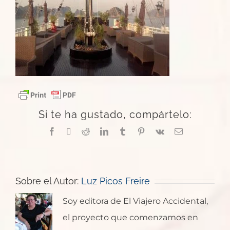
Si te ha gustado, compártelo:
Facebook
X
Reddit
LinkedIn
Tumblr
Pinterest
Vk
Correo
electrónico
Sobre el Autor:
Luz Picos Freire
Soy editora de El Viajero Accidental,
el proyecto que comenzamos en