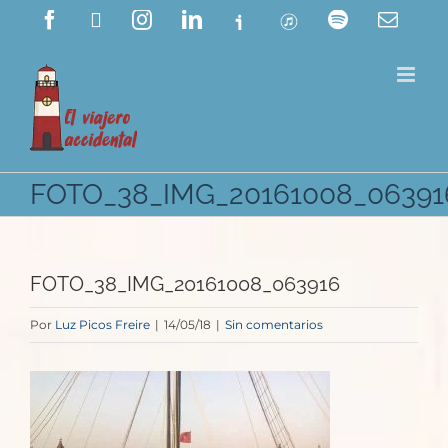
Saltar
Facebook
X
Instagram
LinkedIn
Ivoox
ITunes
Spotify
Corre
electr
al
contenido
FOTO_38_IMG_20161008_06391
FOTO_38_IMG_20161008_063916
Por
Luz Picos Freire
|
14/05/18
|
Sin comentarios