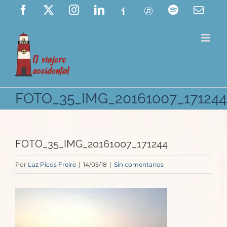
Saltar
Facebook
X
Instagram
LinkedIn
Ivoox
ITunes
Spotify
Corre
elect
al
contenido
FOTO_35_IMG_20161007_171244
FOTO_35_IMG_20161007_171244
Por
Luz Picos Freire
|
14/05/18
|
Sin comentarios