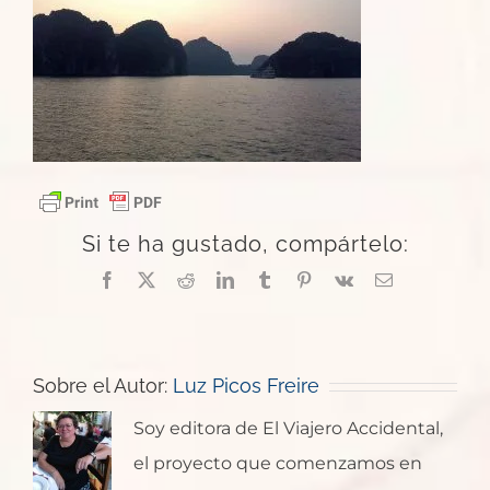
Si te ha gustado, compártelo:
Facebook
X
Reddit
LinkedIn
Tumblr
Pinterest
Vk
Correo
electrónico
Sobre el Autor:
Luz Picos Freire
Soy editora de El Viajero Accidental,
el proyecto que comenzamos en