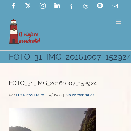
Saltar
Facebook
X
Instagram
LinkedIn
Ivoox
ITunes
Spotify
Corre
elect
al
contenido
FOTO_31_IMG_20161007_152924
FOTO_31_IMG_20161007_152924
Por
Luz Picos Freire
|
14/05/18
|
Sin comentarios