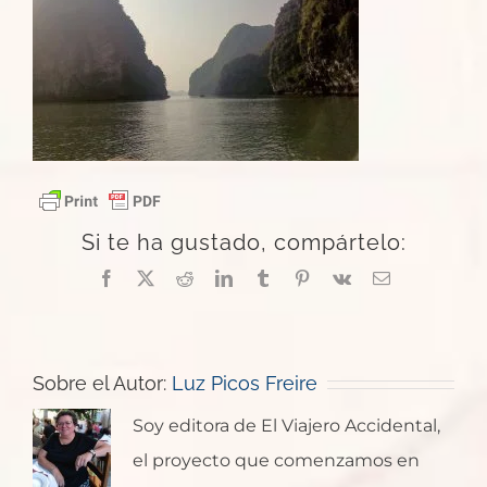
Si te ha gustado, compártelo:
Facebook
X
Reddit
LinkedIn
Tumblr
Pinterest
Vk
Correo
electrónico
Sobre el Autor:
Luz Picos Freire
Soy editora de El Viajero Accidental,
el proyecto que comenzamos en