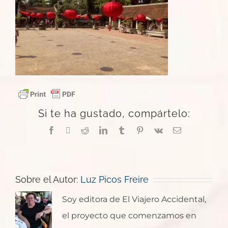
Si te ha gustado, compártelo:
Facebook
X
Reddit
LinkedIn
Tumblr
Pinterest
Vk
Correo
electrónico
Sobre el Autor:
Luz Picos Freire
Soy editora de El Viajero Accidental,
el proyecto que comenzamos en