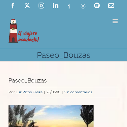
Saltar
Facebook
X
Instagram
LinkedIn
Ivoox
ITunes
Spotify
Corre
elect
al
contenido
Paseo_Bouzas
Paseo_Bouzas
Por
Luz Picos Freire
|
26/05/18
|
Sin comentarios