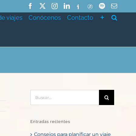
Facebook
X
Instagram
LinkedIn
Ivoox
ITunes
Spotify
Correo
electró
de viajes
Conócenos
Contacto
Buscar:
Entradas recientes
Consejos para planificar un viaje