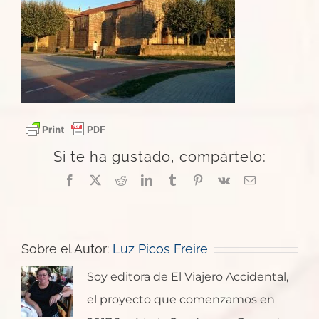
Si te ha gustado, compártelo:
Facebook
X
Reddit
LinkedIn
Tumblr
Pinterest
Vk
Correo
electrónico
Sobre el Autor:
Luz Picos Freire
Soy editora de El Viajero Accidental,
el proyecto que comenzamos en