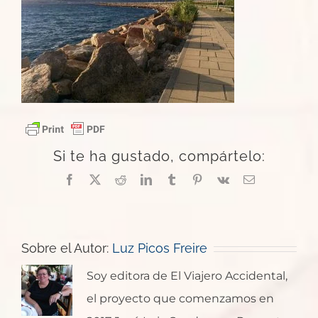
Si te ha gustado, compártelo:
Facebook
X
Reddit
LinkedIn
Tumblr
Pinterest
Vk
Correo
electrónico
Sobre el Autor:
Luz Picos Freire
Soy editora de El Viajero Accidental,
el proyecto que comenzamos en