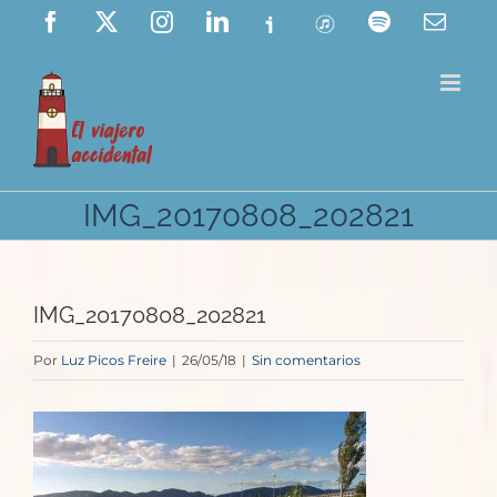
Saltar
Facebook
X
Instagram
LinkedIn
Ivoox
ITunes
Spotify
Corre
elect
al
contenido
IMG_20170808_202821
IMG_20170808_202821
Por
Luz Picos Freire
|
26/05/18
|
Sin comentarios