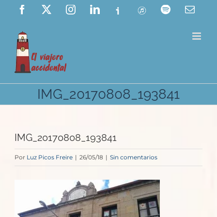
Saltar
Facebook
X
Instagram
LinkedIn
Ivoox
ITunes
Spotify
Corre
elect
al
contenido
IMG_20170808_193841
IMG_20170808_193841
Por
Luz Picos Freire
|
26/05/18
|
Sin comentarios