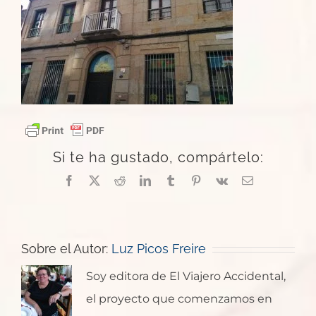
Si te ha gustado, compártelo:
Facebook
X
Reddit
LinkedIn
Tumblr
Pinterest
Vk
Correo
electrónico
Sobre el Autor:
Luz Picos Freire
Soy editora de El Viajero Accidental,
el proyecto que comenzamos en