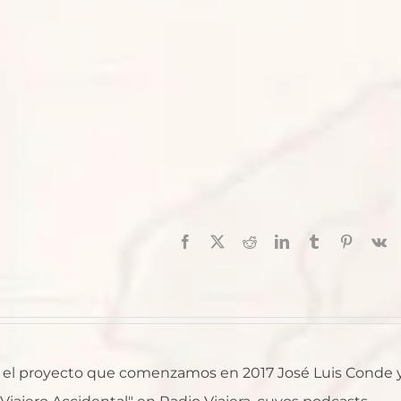
Facebook
X
Reddit
LinkedIn
Tumblr
Pinterest
V
al, el proyecto que comenzamos en 2017 José Luis Conde 