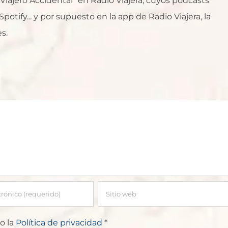
l Viajero Accidental" en Radio Viajera, cuyos podcasts
otify... y por supuesto en la app de Radio Viajera, la
s.
o la
Política de privacidad
*