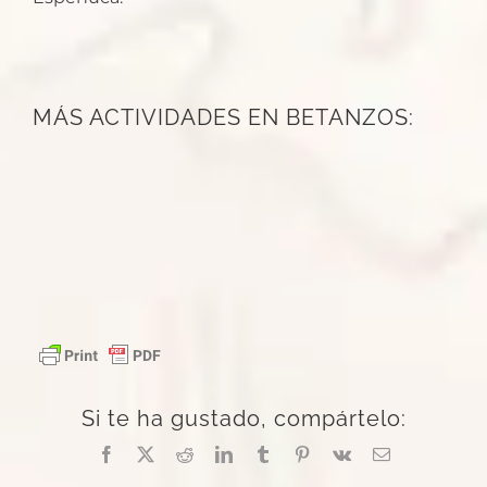
MÁS ACTIVIDADES EN BETANZOS:
Si te ha gustado, compártelo:
Facebook
X
Reddit
LinkedIn
Tumblr
Pinterest
Vk
Correo
electrónico