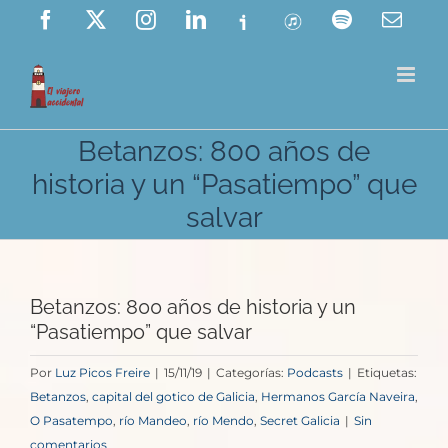
Saltar
Facebook
X
Instagram
LinkedIn
Ivoox
ITunes
Spotify
Corre
elect
al
contenido
Betanzos: 800 años de
historia y un “Pasatiempo” que
salvar
Betanzos: 800 años de historia y un
“Pasatiempo” que salvar
Por
Luz Picos Freire
|
15/11/19
|
Categorías:
Podcasts
|
Etiquetas:
Betanzos
,
capital del gotico de Galicia
,
Hermanos García Naveira
,
O Pasatempo
,
río Mandeo
,
río Mendo
,
Secret Galicia
|
Sin
comentarios