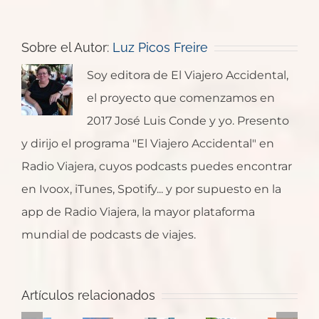
Sobre el Autor:
Luz Picos Freire
Soy editora de El Viajero Accidental,
el proyecto que comenzamos en
2017 José Luis Conde y yo. Presento
y dirijo el programa "El Viajero Accidental" en
Radio Viajera, cuyos podcasts puedes encontrar
en Ivoox, iTunes, Spotify... y por supuesto en la
app de Radio Viajera, la mayor plataforma
mundial de podcasts de viajes.
Japón:
Ruta
Kyoto,
Artículos relacionados
para
Un
Japón:
Japón:
templos