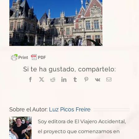
Si te ha gustado, compártelo:
Facebook
X
Reddit
LinkedIn
Tumblr
Pinterest
Vk
Correo
electrónico
Sobre el Autor:
Luz Picos Freire
Soy editora de El Viajero Accidental,
el proyecto que comenzamos en