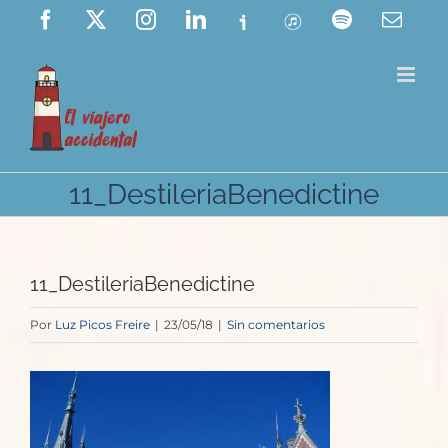
Saltar
Facebook
X
Instagram
LinkedIn
Ivoox
ITunes
Spotify
Corre
elect
al
contenido
11_DestileriaBenedictine
11_DestileriaBenedictine
Por
Luz Picos Freire
|
23/05/18
|
Sin comentarios