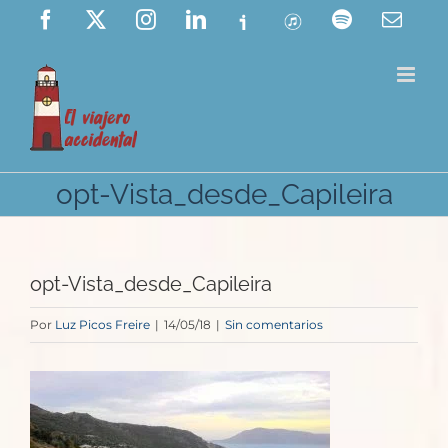
Saltar
Facebook
X
Instagram
LinkedIn
Ivoox
ITunes
Spotify
Corre
elect
al
contenido
opt-Vista_desde_Capileira
opt-Vista_desde_Capileira
Por
Luz Picos Freire
|
14/05/18
|
Sin comentarios