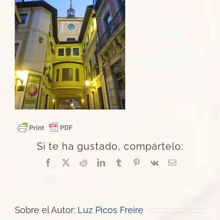
Si te ha gustado, compártelo:
Facebook
X
Reddit
LinkedIn
Tumblr
Pinterest
Vk
Correo
electrónico
Sobre el Autor:
Luz Picos Freire