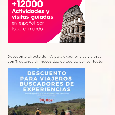
Descuento directo del 5% para experiencias viajeras
con Troulanda sin necesidad de código por ser lector