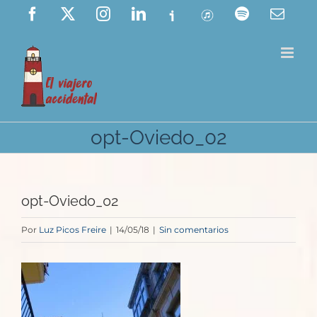
Saltar
Facebook
X
Instagram
LinkedIn
Ivoox
ITunes
Spotify
Corre
elect
al
contenido
opt-Oviedo_02
opt-Oviedo_02
Por
Luz Picos Freire
|
14/05/18
|
Sin comentarios