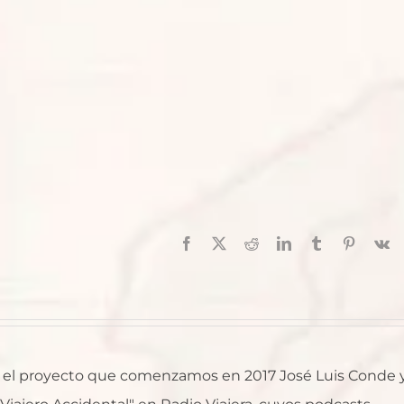
Facebook
X
Reddit
LinkedIn
Tumblr
Pinterest
V
al, el proyecto que comenzamos en 2017 José Luis Conde 