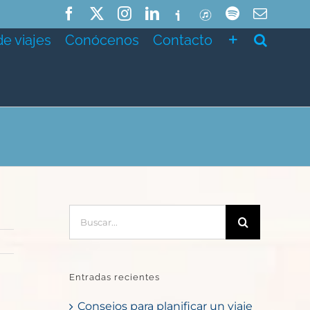
Facebook
X
Instagram
LinkedIn
Ivoox
ITunes
Spotify
Correo
electró
de viajes
Conócenos
Contacto
Buscar:
Entradas recientes
Consejos para planificar un viaje