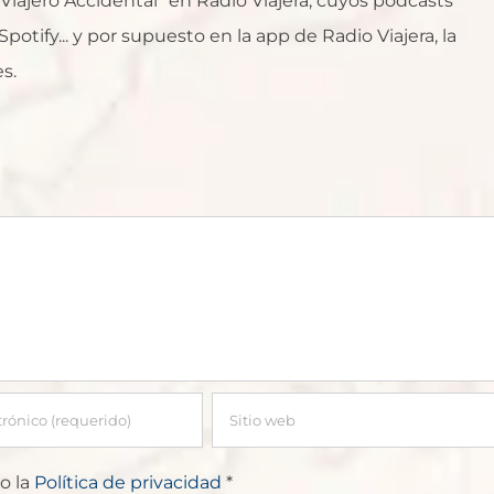
l Viajero Accidental" en Radio Viajera, cuyos podcasts
otify... y por supuesto en la app de Radio Viajera, la
s.
o la
Política de privacidad
*