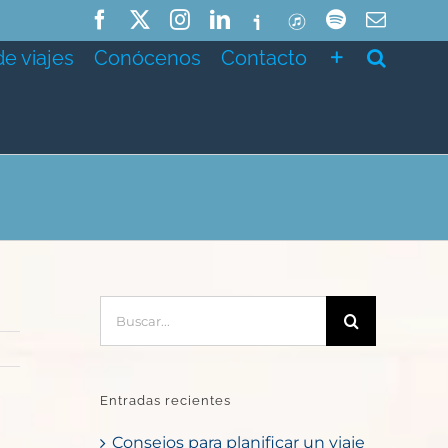
Facebook
X
Instagram
LinkedIn
Ivoox
ITunes
Spotify
Correo
electró
de viajes
Conócenos
Contacto
Buscar:
Entradas recientes
Consejos para planificar un viaje