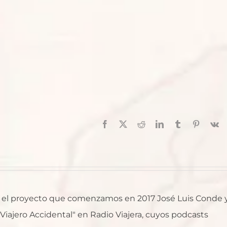
Facebook
X
Reddit
LinkedIn
Tumblr
Pinterest
V
al, el proyecto que comenzamos en 2017 José Luis Conde 
l Viajero Accidental" en Radio Viajera, cuyos podcasts