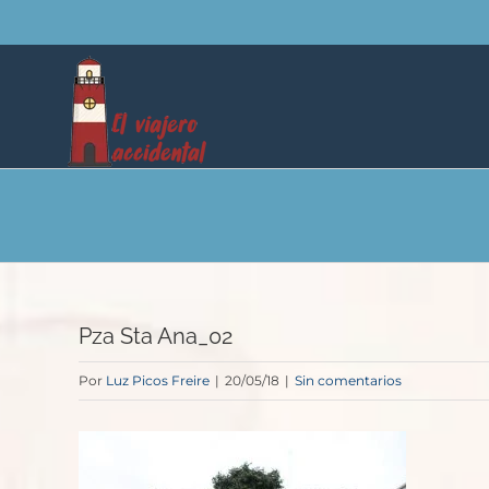
Saltar
al
contenido
Pza Sta Ana_02
Por
Luz Picos Freire
|
20/05/18
|
Sin comentarios