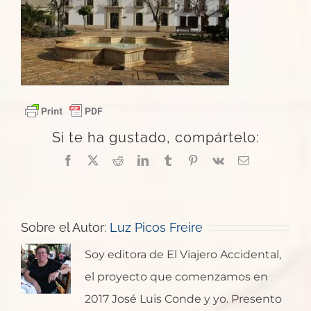
Si te ha gustado, compártelo:
Facebook
X
Reddit
LinkedIn
Tumblr
Pinterest
Vk
Correo
electrónico
Sobre el Autor:
Luz Picos Freire
Soy editora de El Viajero Accidental,
el proyecto que comenzamos en
2017 José Luis Conde y yo. Presento