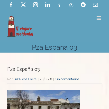
Saltar
Facebook
X
Instagram
LinkedIn
Ivoox
ITunes
Spotify
Corre
elect
al
contenido
Pza España 03
Pza España 03
Por
Luz Picos Freire
|
20/05/18
|
Sin comentarios