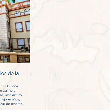
ios de la
rías:
España
,
ín Guimerá
,
ro
,
José Arturo
 mejores años
,
ruz de Tenerife
,