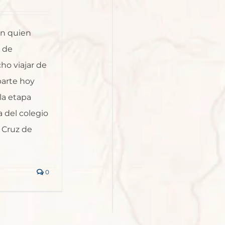
on quien
 de
ho viajar de
arte hoy
la etapa
a del colegio
a Cruz de
0