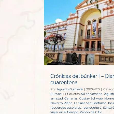
r I – Diarios
entena
opa
Crónicas del búnker I – Diar
cuarentena
Por
Agustín Guimerá
|
29/04/20
|
Catego
Europa
|
Etiquetas:
50 aniversario
,
Agust
amistad
,
Canarias
,
Gustav Schwab
,
Home
Navarro Riaño
,
La Salle San Ildefonso
,
los
recuerdos escolares
,
reencuentro
,
Santa C
viajar en el tiempo
,
Zenón de Citio