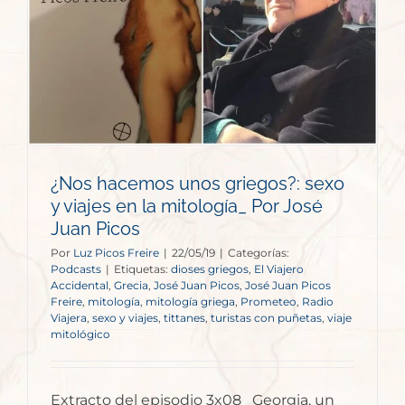
¿Nos hacemos unos griegos?: sexo
y viajes en la mitología_ Por José
Juan Picos
Por
Luz Picos Freire
|
22/05/19
|
Categorías:
Podcasts
|
Etiquetas:
dioses griegos
,
El Viajero
Accidental
,
Grecia
,
José Juan Picos
,
José Juan Picos
Freire
,
mitología
,
mitología griega
,
Prometeo
,
Radio
Viajera
,
sexo y viajes
,
tittanes
,
turistas con puñetas
,
viaje
mitológico
Extracto del episodio 3x08_ Georgia, un