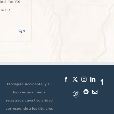
ariamente
mo se
0
El Viajero Accidental y su
logo es una marca
registrada cuya titularidad
corresponde a los titulares