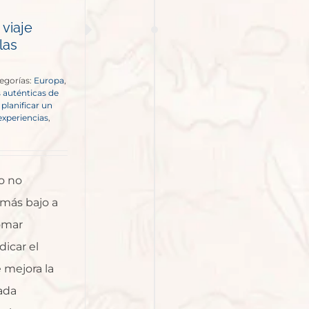
 viaje
las
egorías:
Europa
,
 auténticas de
,
planificar un
 experiencias
,
o no
 más bajo a
tomar
dicar el
 mejora la
ada