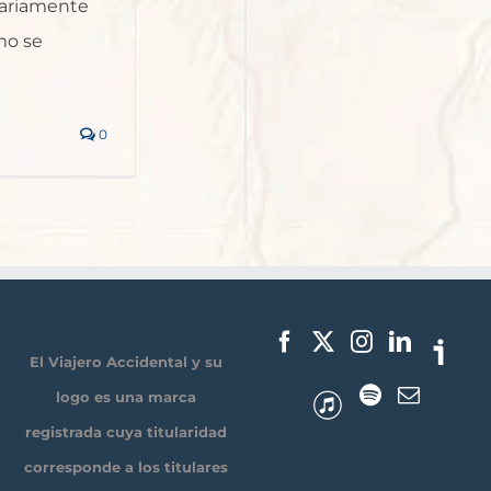
ariamente
mo se
0
El Viajero Accidental y su
logo es una marca
registrada cuya titularidad
corresponde a los titulares