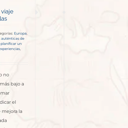
 viaje
las
egorías:
Europa
,
 auténticas de
,
planificar un
 experiencias
,
o no
 más bajo a
tomar
dicar el
 mejora la
ada