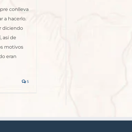
pre conlleva
 a hacerlo.
r diciendo
, así de
Los motivos
do eran
5