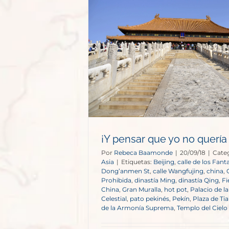
o quería ir a
!
¡Y pensar que yo no quería i
Por
Rebeca Baamonde
|
20/09/18
|
Categ
Asia
|
Etiquetas:
Beijing
,
calle de los Fan
Dong’anmen St
,
calle Wangfujing
,
china
,
Prohibida
,
dinastía Ming
,
dinastía Qing
,
Fi
China
,
Gran Muralla
,
hot pot
,
Palacio de l
Celestial
,
pato pekinés
,
Pekín
,
Plaza de T
de la Armonía Suprema
,
Templo del Cielo