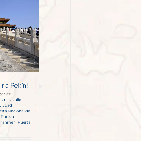
r a Pekín!
orías:
tasmas
,
calle
Ciudad
esta Nacional de
a Pureza
iananmen
,
Puerta