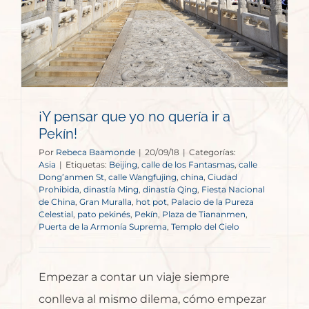
¡Y pensar que yo no quería ir a
Pekín!
Por
Rebeca Baamonde
|
20/09/18
|
Categorías:
Asia
|
Etiquetas:
Beijing
,
calle de los Fantasmas
,
calle
Dong’anmen St
,
calle Wangfujing
,
china
,
Ciudad
Prohibida
,
dinastía Ming
,
dinastía Qing
,
Fiesta Nacional
de China
,
Gran Muralla
,
hot pot
,
Palacio de la Pureza
Celestial
,
pato pekinés
,
Pekín
,
Plaza de Tiananmen
,
Puerta de la Armonía Suprema
,
Templo del Cielo
Empezar a contar un viaje siempre
conlleva al mismo dilema, cómo empezar