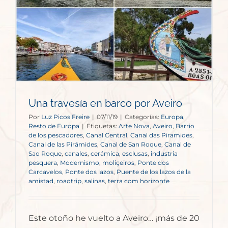
Una travesía en barco por Aveiro
Por
Luz Picos Freire
|
07/11/19
|
Categorías:
Europa
,
Resto de Europa
|
Etiquetas:
Arte Nova
,
Aveiro
,
Barrio
de los pescadores
,
Canal Central
,
Canal das Piramides
,
Canal de las Pirámides
,
Canal de San Roque
,
Canal de
Sao Roque
,
canales
,
cerámica
,
esclusas
,
industria
pesquera
,
Modernismo
,
moliçeiros
,
Ponte dos
Carcavelos
,
Ponte dos lazos
,
Puente de los lazos de la
amistad
,
roadtrip
,
salinas
,
terra com horizonte
Este otoño he vuelto a Aveiro… ¡más de 20