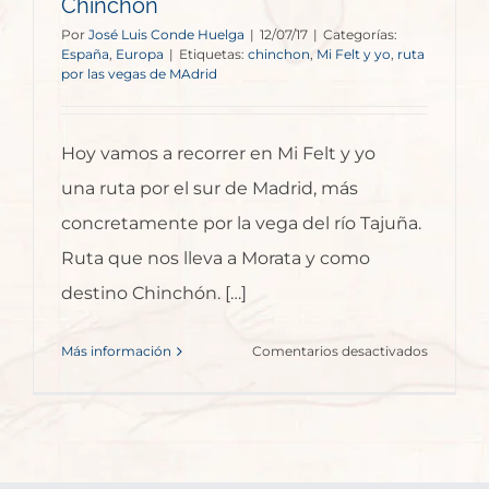
Chinchón
Por
José Luis Conde Huelga
|
12/07/17
|
Categorías:
España
,
Europa
|
Etiquetas:
chinchon
,
Mi Felt y yo
,
ruta
por las vegas de MAdrid
Hoy vamos a recorrer en Mi Felt y yo
una ruta por el sur de Madrid, más
concretamente por la vega del río Tajuña.
Ruta que nos lleva a Morata y como
destino Chinchón. […]
en
Más información
Comentarios desactivados
Mi
Felt
y
yo
–