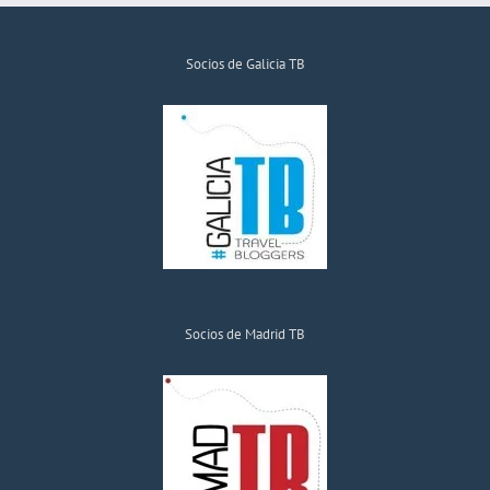
Morata
de
Socios de Galicia TB
Tajuña
y
Chinchó
Socios de Madrid TB