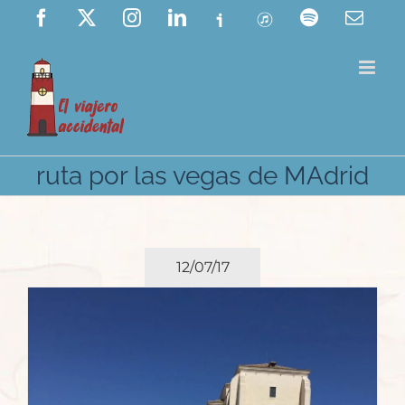
Saltar
Facebook
X
Instagram
LinkedIn
Ivoox
ITunes
Spotify
Corre
elect
al
contenido
ruta por las vegas de MAdrid
12/07/17