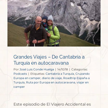
a
Grandes Viajes – De Cantabria a
Turquía en autocaravana
Por
José Luis Conde Huelga
|
14/10/18
|
Categorías:
Podcasts
|
Etiquetas:
Cantabría a Turquía
,
Cruzando
Europa en camper
,
diario de viaje
,
Roadtrip España a
Turquía
,
Ruta por Europa en autocaravana
,
viajar en
camper
Este episodio de El Viajero Accidental es