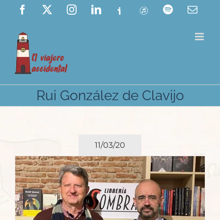
Saltar
Facebook
X
Instagram
LinkedIn
Ivoox
ITunes
Spotify
Corre
elect
al
contenido
Rui González de Clavijo
11/03/20