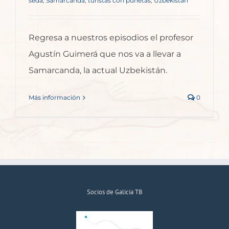
seda
,
Samarcanda
,
turistas con puñetas
,
Uzbekistán
Regresa a nuestros episodios el profesor
Agustín Guimerá que nos va a llevar a
Samarcanda, la actual Uzbekistán.
Más información
0
Socios de Galicia TB