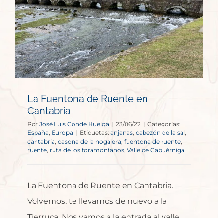
La Fuentona de Ruente en
Cantabria
Por
José Luis Conde Huelga
|
23/06/22
|
Categorías:
España
,
Europa
|
Etiquetas:
anjanas
,
cabezón de la sal
,
cantabria
,
casona de la nogalera
,
fuentona de ruente
,
ruente
,
ruta de los foramontanos
,
Valle de Cabuérniga
La Fuentona de Ruente en Cantabria.
Volvemos, te llevamos de nuevo a la
Tierruca. Nos vamos a la entrada al valle