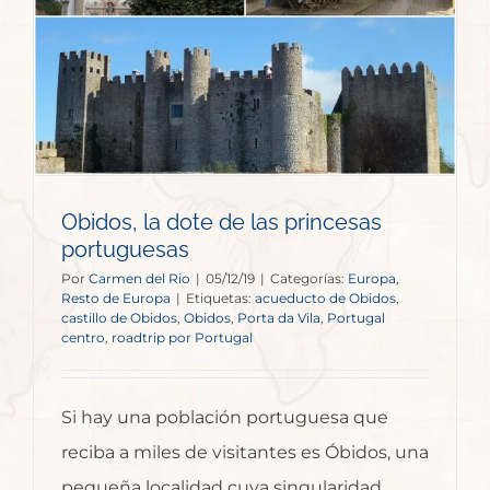
s
Obidos, la dote de las princesas
portuguesas
Por
Carmen del Rio
|
05/12/19
|
Categorías:
Europa
,
Resto de Europa
|
Etiquetas:
acueducto de Obidos
,
castillo de Obidos
,
Obidos
,
Porta da Vila
,
Portugal
centro
,
roadtrip por Portugal
Si hay una población portuguesa que
reciba a miles de visitantes es Óbidos, una
pequeña localidad cuya singularidad