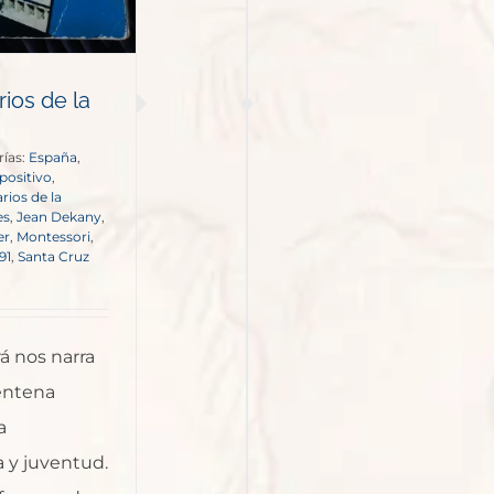
rios de la
rías:
España
,
positivo
,
rios de la
es
,
Jean Dekany
,
er
,
Montessori
,
91
,
Santa Cruz
 nos narra
entena
a
 y juventud.