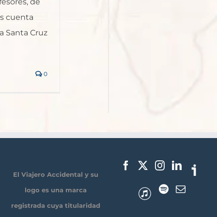
fesores, de
os cuenta
a Santa Cruz
0
El Viajero Accidental y su
logo es una marca
registrada cuya titularidad