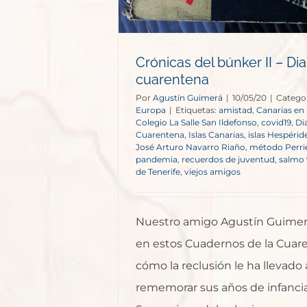
Crónicas del búnker II – Dia
cuarentena
Por
Agustín Guimerá
|
10/05/20
|
Catego
Europa
|
Etiquetas:
amistad
,
Canarias en 
Colegio La Salle San Ildefonso
,
covid19
,
Dia
Cuarentena
,
Islas Canarias
,
islas Hespérid
José Arturo Navarro Riaño
,
método Perri
pandemia
,
recuerdos de juventud
,
salmo 
de Tenerife
,
viejos amigos
Nuestro amigo Agustín Guimerá
en estos Cuadernos de la Cuar
cómo la reclusión le ha llevado 
rememorar sus años de infancia