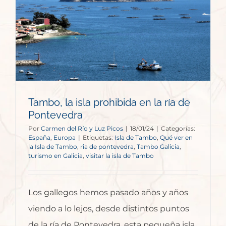
a
Tambo, la isla prohibida en la ría de
Pontevedra
Por
Carmen del Río y Luz Picos
|
18/01/24
|
Categorías:
España
,
Europa
|
Etiquetas:
Isla de Tambo
,
Qué ver en
la Isla de Tambo
,
ria de pontevedra
,
Tambo Galicia
,
turismo en Galicia
,
visitar la isla de Tambo
Los gallegos hemos pasado años y años
viendo a lo lejos, desde distintos puntos
de la ría de Pontevedra, esta pequeña isla