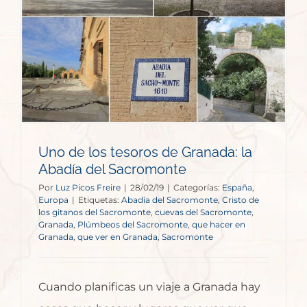
Uno de los tesoros de Granada: la
Abadía del Sacromonte
Por
Luz Picos Freire
|
28/02/19
|
Categorías:
España
,
Europa
|
Etiquetas:
Abadía del Sacromonte
,
Cristo de
los gitanos del Sacromonte
,
cuevas del Sacromonte
,
Granada
,
Plúmbeos del Sacromonte
,
que hacer en
Granada
,
que ver en Granada
,
Sacromonte
Cuando planificas un viaje a Granada hay