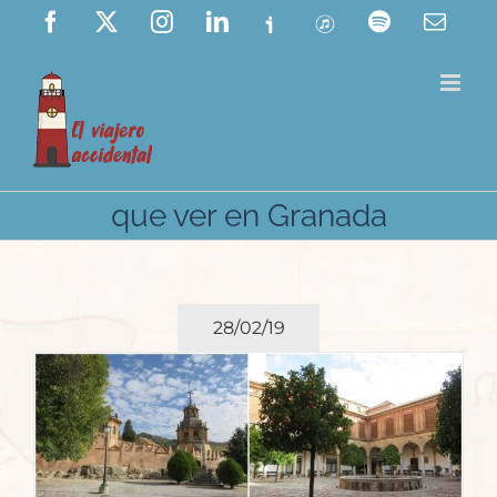
Saltar
Facebook
X
Instagram
LinkedIn
Ivoox
ITunes
Spotify
Corre
elect
al
contenido
que ver en Granada
28/02/19