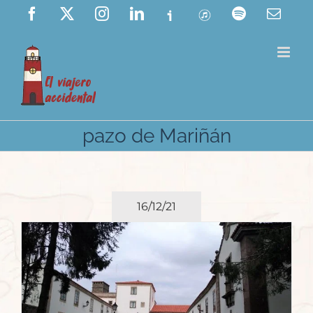
Saltar
Facebook
X
Instagram
LinkedIn
Ivoox
ITunes
Spotify
Corre
elect
al
contenido
pazo de Mariñán
16/12/21