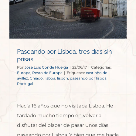
Paseando por Lisboa, tres días sin
prisas
Por
José Luis Conde Huelga
|
22/06/17
|
Categorías:
Europa
,
Resto de Europa
|
Etiquetas:
castinho do
avillez
,
Chiado
,
lisboa
,
lisbon
,
paseando por lisboa
,
Portugal
Hacía 16 años que no visitaba Lisboa. He
tardado mucho tiempo en volver a
disfrutar del placer de pasar unos días
paseando por Lisboa. Y bien que me hacía