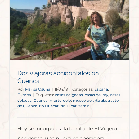
Dos viajeras accidentales en
Cuenca
Por
Marisa Osuna
|
11/04/19
|
Categorías:
España
,
Europa
|
Etiquetas:
casas colgadas
,
casas del rey
,
casas
voladas
,
Cuenca
,
morteruelo
,
museo de arte abstracto
de Cuenca
,
río Huécar
,
río Júcar
,
zarajo
Hoy se incorpora a la familia de El Viajero
Accidental una nueva colaboradora: