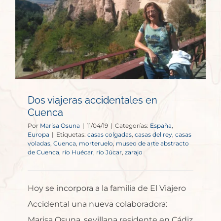
Dos viajeras accidentales en
Cuenca
Por
Marisa Osuna
|
11/04/19
|
Categorías:
España
,
Europa
|
Etiquetas:
casas colgadas
,
casas del rey
,
casas
voladas
,
Cuenca
,
morteruelo
,
museo de arte abstracto
de Cuenca
,
río Huécar
,
río Júcar
,
zarajo
Hoy se incorpora a la familia de El Viajero
Accidental una nueva colaboradora:
Marisa Osuna, sevillana residente en Cádiz