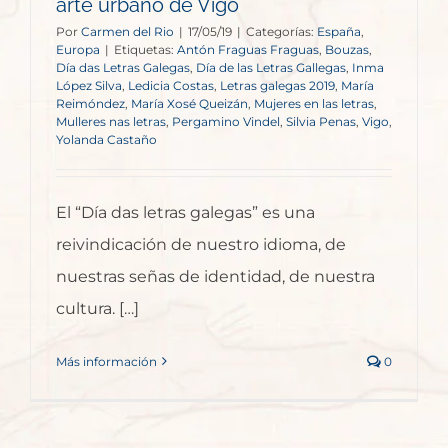
arte urbano de Vigo
Por
Carmen del Rio
|
17/05/19
|
Categorías:
España
,
Europa
|
Etiquetas:
Antón Fraguas Fraguas
,
Bouzas
,
Día das Letras Galegas
,
Día de las Letras Gallegas
,
Inma
López Silva
,
Ledicia Costas
,
Letras galegas 2019
,
María
Reimóndez
,
María Xosé Queizán
,
Mujeres en las letras
,
Mulleres nas letras
,
Pergamino Vindel
,
Silvia Penas
,
Vigo
,
Yolanda Castaño
El “Día das letras galegas” es una
reivindicación de nuestro idioma, de
nuestras señas de identidad, de nuestra
cultura. […]
Más información
0