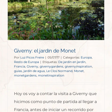
Giverny: el jardín de Monet
Por
Luz Picos Freire
|
05/07/17
|
Categorías:
Europa
,
Resto de Europa
|
Etiquetas:
De jardín en jardín
,
Francia
,
Giverny
,
givernygardens
,
givernyinspiration
,
guías
,
jardín de agua
,
Le Clos Normand
,
Monet
,
monetgardens
,
monetinspiration
Hoy os voy a contar la visita a Giverny que
hicimos como punto de partida al llegar a
Francia, antes de iniciar un recorrido por