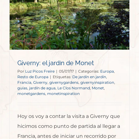
Giverny: el jardín de Monet
Por
Luz Picos Freire
|
05/07/17
|
Categorías:
Europa
,
Resto de Europa
|
Etiquetas:
De jardín en jardín
,
Francia
,
Giverny
,
givernygardens
,
givernyinspiration
,
guías
,
jardín de agua
,
Le Clos Normand
,
Monet
,
monetgardens
,
monetinspiration
Hoy os voy a contar la visita a Giverny que
hicimos como punto de partida al llegar a
Francia, antes de iniciar un recorrido por