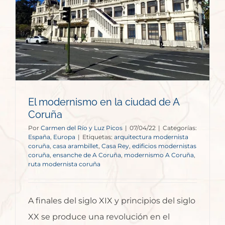
El modernismo en la ciudad de A
Coruña
Por
Carmen del Río y Luz Picos
|
07/04/22
|
Categorías:
España
,
Europa
|
Etiquetas:
arquitectura modernista
coruña
,
casa arambillet
,
Casa Rey
,
edificios modernistas
coruña
,
ensanche de A Coruña
,
modernismo A Coruña
,
ruta modernista coruña
A finales del siglo XIX y principios del siglo
XX se produce una revolución en el