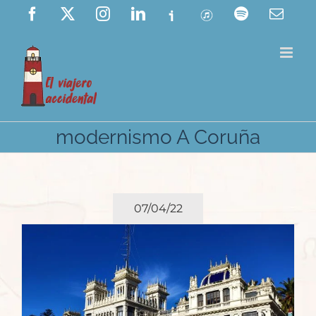
Saltar
Facebook
X
Instagram
LinkedIn
Ivoox
ITunes
Spotify
Corre
elect
al
contenido
modernismo A Coruña
07/04/22