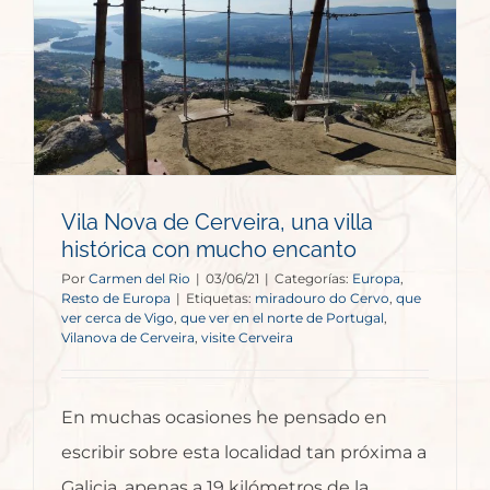
Vila Nova de Cerveira, una villa
histórica con mucho encanto
Por
Carmen del Rio
|
03/06/21
|
Categorías:
Europa
,
Resto de Europa
|
Etiquetas:
miradouro do Cervo
,
que
ver cerca de Vigo
,
que ver en el norte de Portugal
,
Vilanova de Cerveira
,
visite Cerveira
En muchas ocasiones he pensado en
escribir sobre esta localidad tan próxima a
Galicia, apenas a 19 kilómetros de la