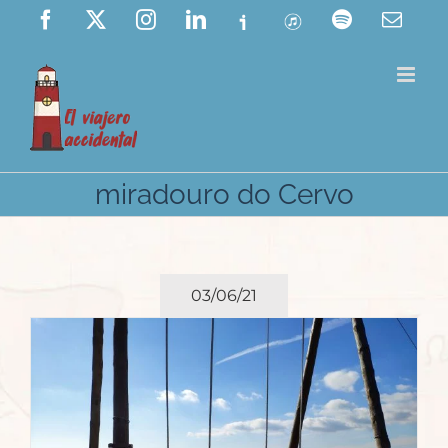
Saltar
Facebook
X
Instagram
LinkedIn
Ivoox
ITunes
Spotify
Corre
elect
al
contenido
miradouro do Cervo
03/06/21