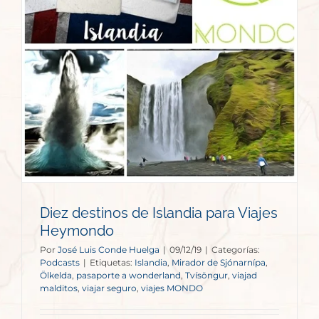
Diez destinos de Islandia para Viajes
Heymondo
Por
José Luis Conde Huelga
|
09/12/19
|
Categorías:
Podcasts
|
Etiquetas:
Islandia
,
Mirador de Sjónarnípa
,
Ölkelda
,
pasaporte a wonderland
,
Tvísöngur
,
viajad
malditos
,
viajar seguro
,
viajes MONDO