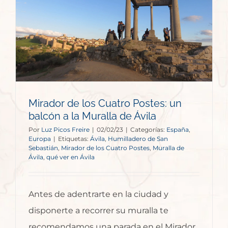
Mirador de los Cuatro Postes: un
balcón a la Muralla de Ávila
Por
Luz Picos Freire
|
02/02/23
|
Categorías:
España
,
Europa
|
Etiquetas:
Ávila
,
Humilladero de San
Sebastián
,
Mirador de los Cuatro Postes
,
Muralla de
Ávila
,
qué ver en Ávila
Antes de adentrarte en la ciudad y
disponerte a recorrer su muralla te
recomendamos una parada en el Mirador