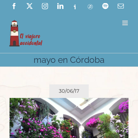
Saltar
Facebook
X
Instagram
LinkedIn
Ivoox
ITunes
Spotify
Corre
elect
al
contenido
mayo en Córdoba
30/06/17