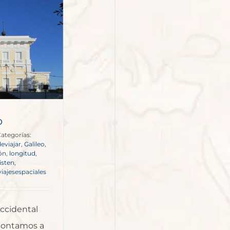
o
ategorías:
eviajar
,
Galileo
,
ión
,
longitud
,
isten
,
viajesespaciales
Accidental
montamos a