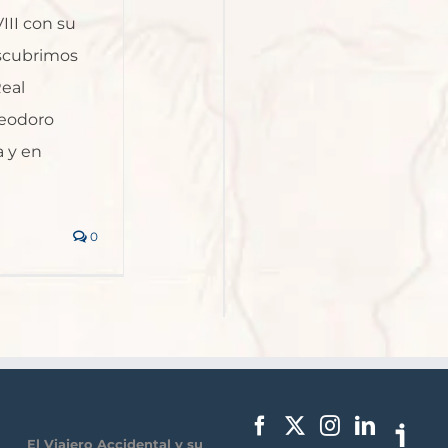
VIII con su
scubrimos
Real
Teodoro
a y en
0
El Viajero Accidental y su