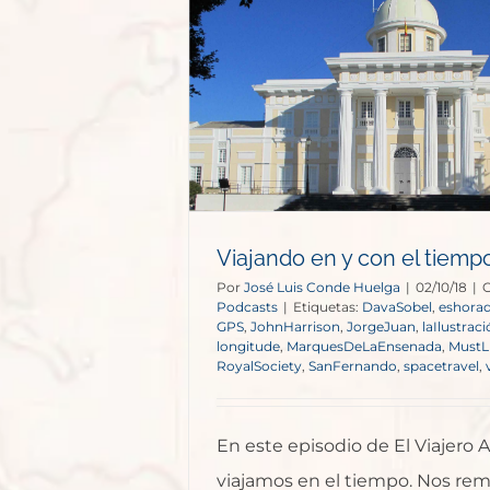
on el tiempo
s
Viajando en y con el tiemp
Por
José Luis Conde Huelga
|
02/10/18
|
C
Podcasts
|
Etiquetas:
DavaSobel
,
eshorad
GPS
,
JohnHarrison
,
JorgeJuan
,
laIlustrac
longitude
,
MarquesDeLaEnsenada
,
MustL
RoyalSociety
,
SanFernando
,
spacetravel
,
En este episodio de El Viajero 
viajamos en el tiempo. Nos re