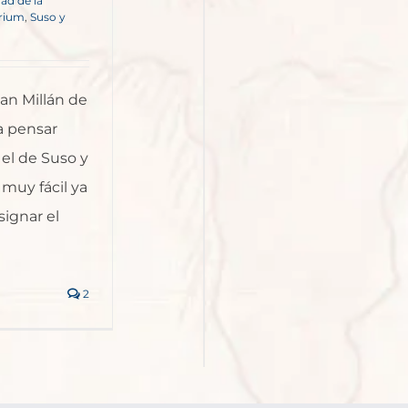
ad de la
orium
,
Suso y
an Millán de
 a pensar
 el de Suso y
 muy fácil ya
signar el
2