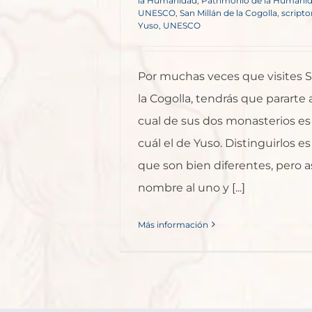
la Humanidad
,
Patrimonio de la Humanid
UNESCO
,
San Millán de la Cogolla
,
script
Yuso
,
UNESCO
Por muchas veces que visites S
la Cogolla, tendrás que pararte
cual de sus dos monasterios es
cuál el de Yuso. Distinguirlos es
que son bien diferentes, pero a
nombre al uno y [...]
Más información