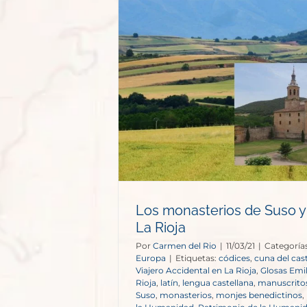
e Suso y Yuso
oja
opa
Los monasterios de Suso y
La Rioja
Por
Carmen del Rio
|
11/03/21
|
Categoría
Europa
|
Etiquetas:
códices
,
cuna del cas
Viajero Accidental en La Rioja
,
Glosas Emi
Rioja
,
latín
,
lengua castellana
,
manuscrito
Suso
,
monasterios
,
monjes benedictinos
,