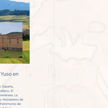
 Yuso en
s:
España
,
tellano
,
El
lianenses
,
La
s
,
Monasterio de
Patrimonio de